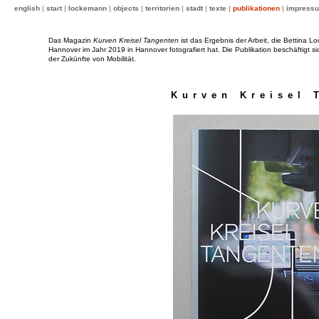
english
|
start
|
lockemann
|
objects
|
territorien
|
stadt
|
texte
|
publikationen
|
impress
Das Magazin
Kurven Kreisel Tangenten
ist das Ergebnis der Arbeit, die Bettina L
Hannover im Jahr 2019 in Hannover fotografiert hat. Die Publikation beschäftigt si
der Zukünfte von Mobilität.
Kurven Kreisel 